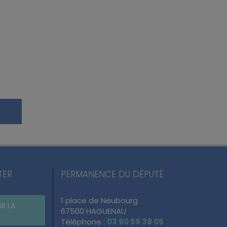
TER
PERMANENCE DU DÉPUTÉ
1 place de Neubourg
IR LA
67500 HAGUENAU
Téléphone :
03 90 59 38 05