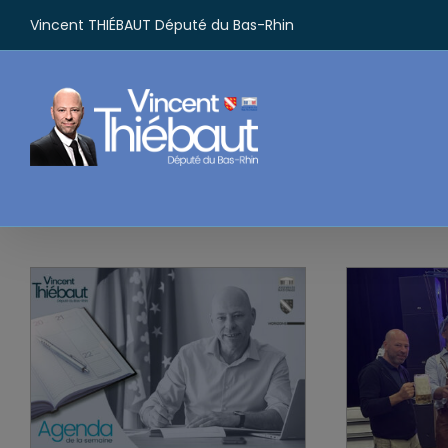
Passer
Vincent THIÉBAUT Député du Bas-Rhin
au
contenu