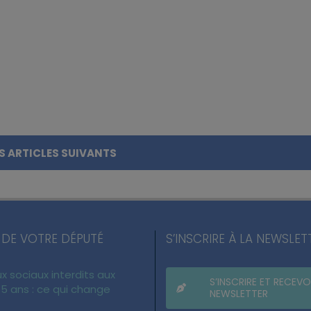
S ARTICLES SUIVANTS
 DE VOTRE DÉPUTÉ
S’INSCRIRE À LA NEWSLET
x sociaux interdits aux
S’INSCRIRE ET RECEVO
5 ans : ce qui change
NEWSLETTER