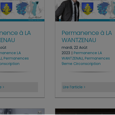
nence à LA
Permanence à LA
ENAU
WANTZENAU
Août
mardi, 22 Août
manence LA
2023
|
Permanence LA
U
,
Permanences
WANTZENAU
,
Permanences
nscription
9eme Circonscription
le
Lire l’article