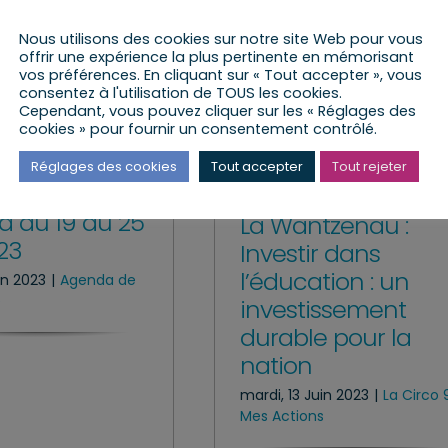
Nous utilisons des cookies sur notre site Web pour vous
offrir une expérience la plus pertinente en mémorisant
vos préférences. En cliquant sur « Tout accepter », vous
consentez à l'utilisation de TOUS les cookies.
Cependant, vous pouvez cliquer sur les « Réglages des
cookies » pour fournir un consentement contrôlé.
Réglages des cookies
Tout accepter
Tout rejeter
 du 19 au 25
La Wantzenau :
023
Investir dans
l’éducation : un
uin 2023
|
Agenda de
e
investissement
durable pour la
nation
mardi, 13 Juin 2023
|
La Circo 
Mes Actions