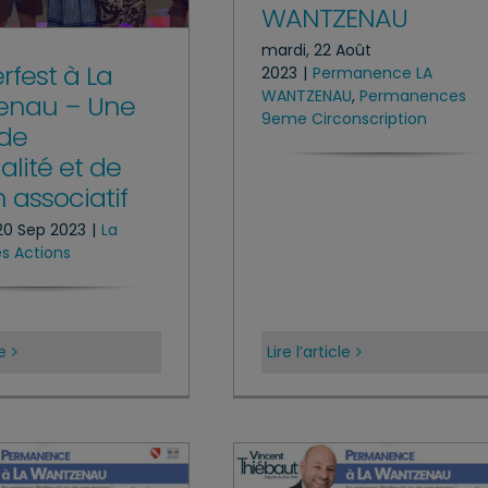
WANTZENAU
mardi, 22 Août
rfest à La
2023
|
Permanence LA
WANTZENAU
,
Permanences
enau – Une
9eme Circonscription
 de
alité et de
 associatif
20 Sep 2023
|
La
s Actions
le
Lire l’article