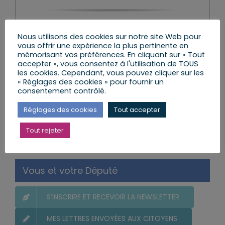
Nous utilisons des cookies sur notre site Web pour
Lire l’article
vous offrir une expérience la plus pertinente en
mémorisant vos préférences. En cliquant sur « Tout
accepter », vous consentez à l'utilisation de TOUS
les cookies. Cependant, vous pouvez cliquer sur les
« Réglages des cookies » pour fournir un
consentement contrôlé.
Réglages des cookies
Tout accepter
Rechercher:
Tout rejeter
Vous et votre Député
S’INSCRIRE ET RECEVOIR LA NEWSLETTER
MES LETTRES ENVOYÉES AUX CITOYENS