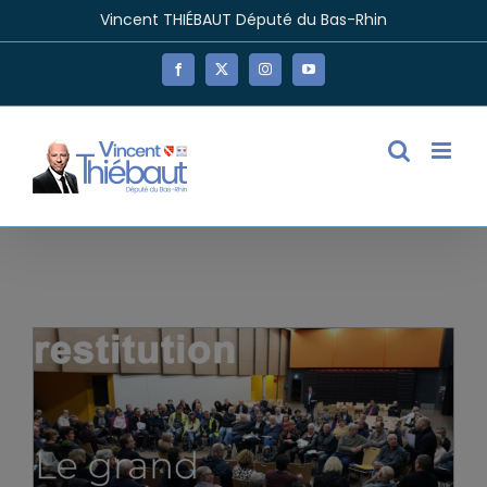
Passer
Vincent THIÉBAUT Député du Bas-Rhin
au
contenu
Facebook
X
Instagram
YouTube