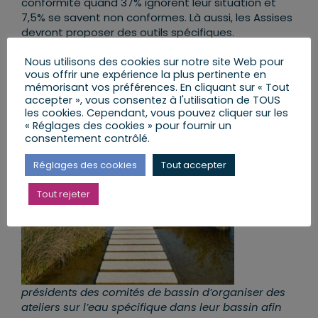
conformité quand 37% ignorent leur situation et
7,5% se savent non conformes. Là aussi, les Assises
devront proposer des outils spécifiques.
Les travaux des assises de l’eau ont continuées
Nous utilisons des cookies sur notre site Web pour
vous offrir une expérience la plus pertinente en
jusqu’en juillet grâce à l’implication de tous les
mémorisant vos préférences. En cliquant sur « Tout
acteurs du monde l’eau (parlementaires,
accepter », vous consentez à l'utilisation de TOUS
collectivités, entreprises de l’eau, associations de
les cookies. Cependant, vous pouvez cliquer sur les
consommateurs…)
« Réglages des cookies » pour fournir un
consentement contrôlé.
«
J’ai
demandé
Réglages des cookies
Tout accepter
aux
Tout rejeter
présidents des comités de bassin d’organiser des
ateliers sur l’eau spécifique dans leur bassin afin