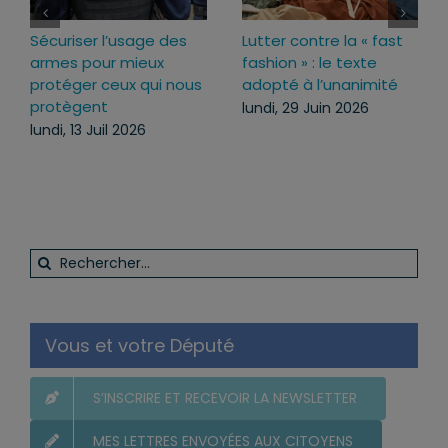
Loi d’urgence agricole :
Projet de loi RIPOST :
pourquoi j’ai voté pour
des réponses fermes
ce texte
face aux atteintes à
l’ordre public du
mercredi, 22 Juil 2026
quotidien
lundi, 13 Juil 2026
Rechercher:
Vous et votre Député
S’INSCRIRE ET RECEVOIR LA NEWSLETTER