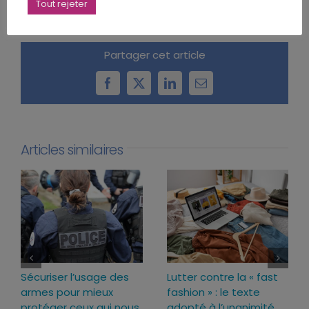
Tout rejeter
Partager cet article
Facebook
X
LinkedIn
Email
Articles similaires
Sécuriser l’usage des
Lutter contre la « fast
armes pour mieux
fashion » : le texte
protéger ceux qui nous
adopté à l’unanimité