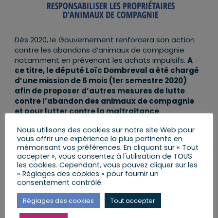
Dès 2020, le Gouvernement renforcera son action
contre les abandons d’animaux de compagnie
notamment en prévenant les achats impulsifs.
A
ce titre, le député Loïc Dombreval a été chargé
d’une mission de 6 mois (1er semestre 2020)
afin de proposer d’autres mesures de lutte
contre l’abandon des animaux de compagnie
et pour lutter contre la maltraitance
.
Étiquetage des modes d’élevage
Nous utilisons des cookies sur notre site Web pour
vous offrir une expérience la plus pertinente en
Didier Guillaume a également annoncé qu’il a été
mémorisant vos préférences. En cliquant sur « Tout
décidé lors du conseil des ministres de l’agriculture
accepter », vous consentez à l'utilisation de TOUS
de l’Union européenne lundi 27 janvier que soit mis
les cookies. Cependant, vous pouvez cliquer sur les
en place un étiquetage des modes d’élevage sur
« Réglages des cookies » pour fournir un
consentement contrôlé.
l’ensemble des produits à l’échelle européenne.
Cette mesure vise à garantir au consommateur
Réglages des cookies
Tout accepter
une information plus claire sur les modes
d’élevages.