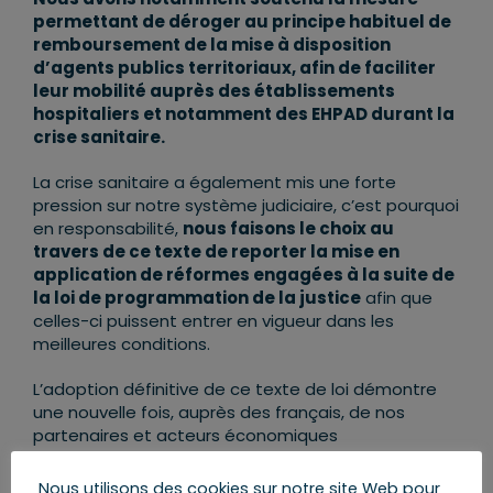
permettant de déroger au principe habituel de
remboursement de la mise à disposition
d’agents publics territoriaux, afin de faciliter
leur mobilité auprès des établissements
hospitaliers et notamment des EHPAD durant la
crise sanitaire.
La crise sanitaire a également mis une forte
pression sur notre système judiciaire, c’est pourquoi
en responsabilité,
nous faisons le choix au
travers de ce texte de reporter la mise en
application de réformes engagées à la suite de
la loi de programmation de la justice
afin que
celles-ci puissent entrer en vigueur dans les
meilleures conditions.
L’adoption définitive de ce texte de loi démontre
une nouvelle fois, auprès des français, de nos
partenaires et acteurs économiques
internationaux, le sérieux de cette majorité pour
adapter très rapidement notre cadre normatif et
Nous utilisons des cookies sur notre site Web pour