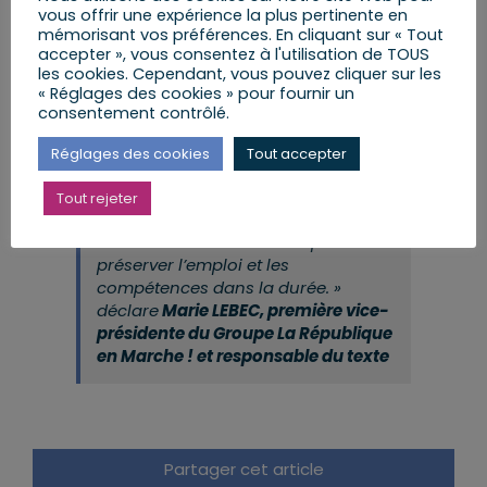
prendre toutes les contremesures nécessaires
vous offrir une expérience la plus pertinente en
pour minorer les conséquences de cette crise.
mémorisant vos préférences. En cliquant sur « Tout
accepter », vous consentez à l'utilisation de TOUS
les cookies. Cependant, vous pouvez cliquer sur les
« Réglages des cookies » pour fournir un
consentement contrôlé.
«
A un moment où les effets de la
Réglages des cookies
Tout accepter
crise économique se déploient,
l’adaptation du dispositif d’activité
Tout rejeter
partielle sera cruciale pour
continuer d’aider les entreprises à
préserver l’emploi et les
compétences dans la durée.
»
déclare
Marie LEBEC, première vice-
présidente du Groupe La République
en Marche ! et responsable du texte
Partager cet article