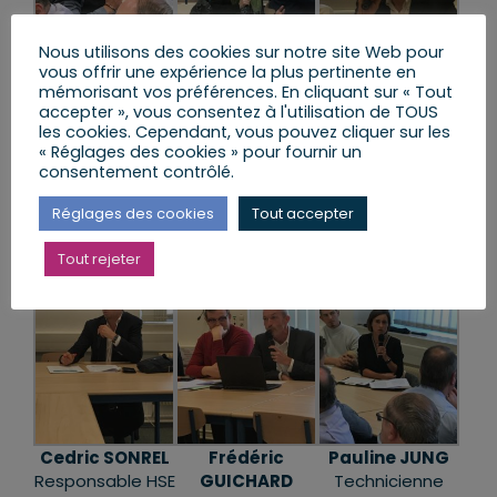
Nous utilisons des cookies sur notre site Web pour
vous offrir une expérience la plus pertinente en
mémorisant vos préférences. En cliquant sur « Tout
Didier MEYER
Magalie ROCA
Jacques
accepter », vous consentez à l'utilisation de TOUS
Gérant
Chargée de
BEAUCOURT
les cookies. Cependant, vous pouvez cliquer sur les
PATISERIE MAXIME
mission
Administrateur
« Réglages des cookies » pour fournir un
biodéchets
ASSOCIATION
consentement contrôlé.
ASSOCIATION
HUMANIS
Réglages des cookies
Tout accepter
APOIN
Tout rejeter
Cedric SONREL
Frédéric
Pauline JUNG
Responsable HSE
GUICHARD
Technicienne