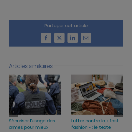
Partager cet article
Facebook
X
LinkedIn
Email
Articles similaires
Loi d’urgence agricole :
Projet de loi RIPOST :
pourquoi j’ai voté pour
des réponses fermes