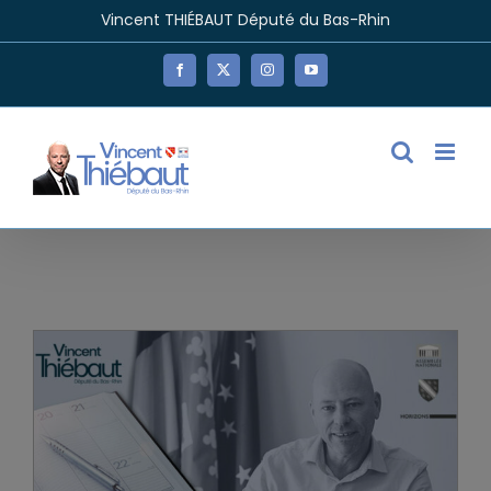
Passer
Vincent THIÉBAUT Député du Bas-Rhin
au
contenu
Facebook
X
Instagram
YouTube