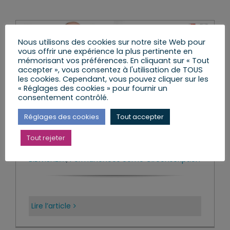
Nous utilisons des cookies sur notre site Web pour
vous offrir une expérience la plus pertinente en
mémorisant vos préférences. En cliquant sur « Tout
accepter », vous consentez à l'utilisation de TOUS
les cookies. Cependant, vous pouvez cliquer sur les
« Réglages des cookies » pour fournir un
consentement contrôlé.
Réglages des cookies
Tout accepter
Permanence à BILWISHEIM
Tout rejeter
vendredi, 26 Août 2022
|
Permanence
BILWISHEIM
,
Permanences 9eme Circonscription
Lire l’article