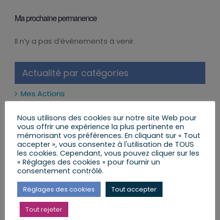
Ma prochaine permanence
Il n’y a pas d’évènements à venir.
Notice
Actualité par catégories
Mes Actions
Réformes et Lois
Nous utilisons des cookies sur notre site Web pour
vous offrir une expérience la plus pertinente en
Mon Agenda
mémorisant vos préférences. En cliquant sur « Tout
accepter », vous consentez à l'utilisation de TOUS
les cookies. Cependant, vous pouvez cliquer sur les
Mes Lettres aux Citoyens
« Réglages des cookies » pour fournir un
consentement contrôlé.
Réglages des cookies
Tout accepter
Mes dernières publications
Tout rejeter
Les réseaux sociaux interdits aux moins de 15 ans