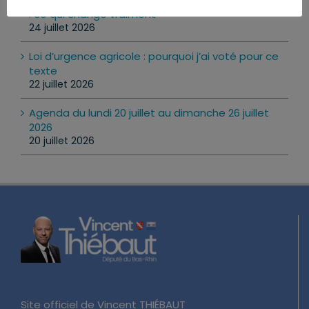
: ce qui change vraiment
24 juillet 2026
Loi d’urgence agricole : pourquoi j’ai voté pour ce
texte
22 juillet 2026
Agenda du lundi 20 juillet au dimanche 26 juillet
2026
20 juillet 2026
Site officiel de Vincent THIÉBAUT