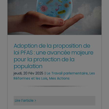
Adoption de la proposition de
loi PFAS : une avancée majeure
pour la protection de la
population
jeudi, 20 Fév 2025
|
Le Travail parlementaire
,
Les
Réformes et les Lois
,
Mes Actions
Lire l’article