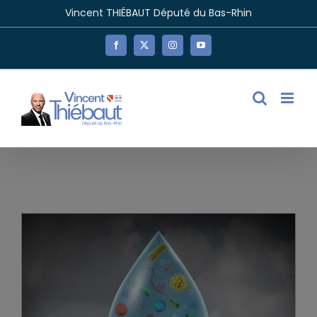
Passer
Vincent THIÉBAUT Député du Bas-Rhin
au
contenu
Facebook
X
Instagram
YouTube