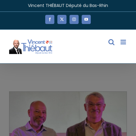
Passer
Vincent THIÉBAUT Député du Bas-Rhin
au
contenu
Facebook
X
Instagram
YouTube