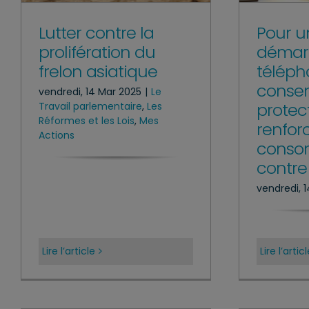
Pour u
Lutter contre la
démar
prolifération du
téléph
frelon asiatique
consen
vendredi, 14 Mar 2025
|
Le
protec
Travail parlementaire
,
Les
Réformes et les Lois
,
Mes
renfor
Actions
conso
contre
vendredi, 
Lire l’article
Lire l’artic