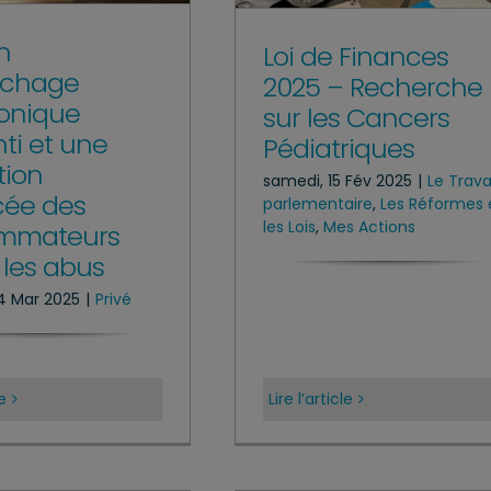
n
Loi de Finances
chage
2025 – Recherche
onique
sur les Cancers
ti et une
Pédiatriques
tion
samedi, 15 Fév 2025
|
Le Trava
cée des
parlementaire
,
Les Réformes 
les Lois
,
Mes Actions
mmateurs
 les abus
14 Mar 2025
|
Privé
le
Lire l’article