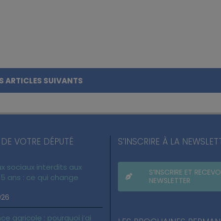
S ARTICLES SUIVANTS
 DE VOTRE DÉPUTÉ
S’INSCRIRE À LA NEWSLET
x sociaux interdits aux
S’INSCRIRE ET RECEVO
5 ans : ce qui change
NEWSLETTER
026
ce agricole : pourquoi j’ai