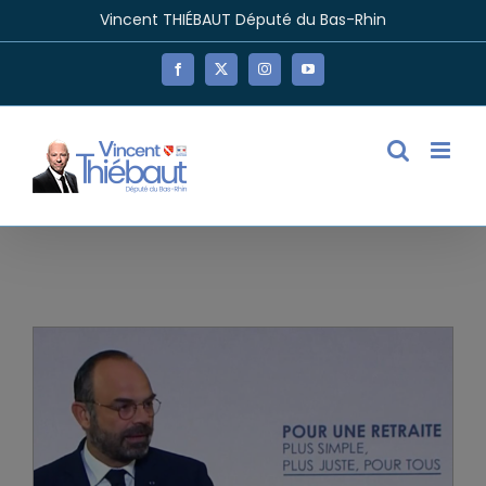
Passer
Vincent THIÉBAUT Député du Bas-Rhin
au
contenu
Facebook
X
Instagram
YouTube