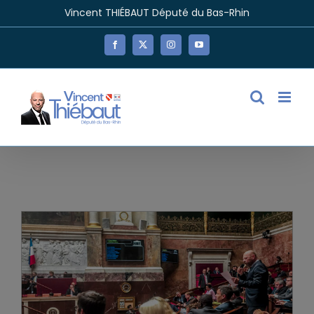
Passer
Vincent THIÉBAUT Député du Bas-Rhin
au
contenu
Facebook
X
Instagram
YouTube