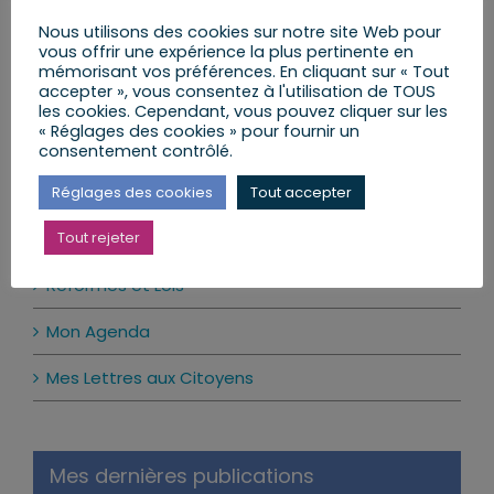
Nous utilisons des cookies sur notre site Web pour
vous offrir une expérience la plus pertinente en
Ma prochaine permanence
mémorisant vos préférences. En cliquant sur « Tout
accepter », vous consentez à l'utilisation de TOUS
les cookies. Cependant, vous pouvez cliquer sur les
Il n’y a pas d’évènements à venir.
Notice
« Réglages des cookies » pour fournir un
consentement contrôlé.
Actualité par catégories
Réglages des cookies
Tout accepter
Tout rejeter
Mes Actions
Réformes et Lois
Mon Agenda
Mes Lettres aux Citoyens
Mes dernières publications