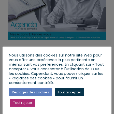
Agenda du 18 au 24 décembre
Nous utilisons des cookies sur notre site Web pour
2023
vous offrir une expérience la plus pertinente en
mémorisant vos préférences. En cliquant sur « Tout
lundi, 18 Déc 2023
|
Agenda de la semaine
accepter », vous consentez à l'utilisation de TOUS
les cookies. Cependant, vous pouvez cliquer sur les
« Réglages des cookies » pour fournir un
consentement contrôlé.
Lire l’article
Réglages des cookies
Tout accepter
Tout rejeter