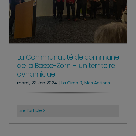
La Communauté de commune
de la Basse-Zorn – un territoire
dynamique
mardi, 23 Jan 2024
|
La Circo 9
,
Mes Actions
Lire l’article