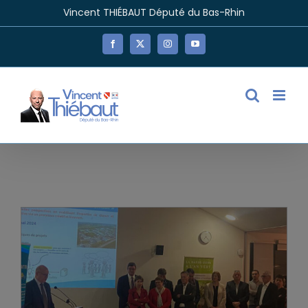
Passer
Vincent THIÉBAUT Député du Bas-Rhin
au
contenu
Facebook
X
Instagram
YouTube