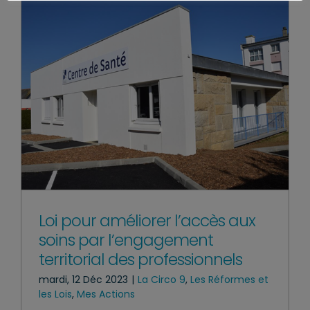
Loi pour améliorer l’accès aux
soins par l’engagement
territorial des professionnels
mardi, 12 Déc 2023
|
La Circo 9
,
Les Réformes et
les Lois
,
Mes Actions