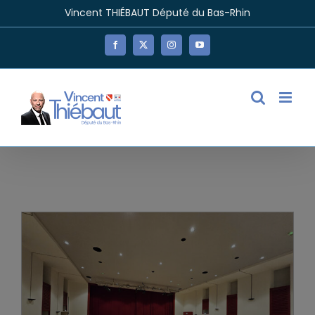
Passer
Vincent THIÉBAUT Député du Bas-Rhin
au
contenu
Facebook
X
Instagram
YouTube