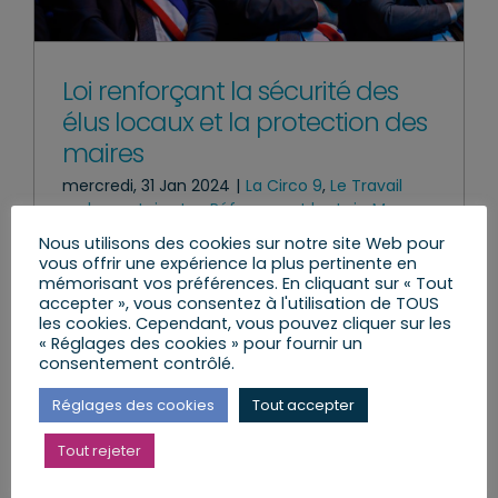
Loi renforçant la sécurité des
élus locaux et la protection des
maires
mercredi, 31 Jan 2024
|
La Circo 9
,
Le Travail
parlementaire
,
Les Réformes et les Lois
,
Mes
Actions
,
Newsletter 03-2024
Nous utilisons des cookies sur notre site Web pour
vous offrir une expérience la plus pertinente en
mémorisant vos préférences. En cliquant sur « Tout
accepter », vous consentez à l'utilisation de TOUS
les cookies. Cependant, vous pouvez cliquer sur les
Lire l’article
« Réglages des cookies » pour fournir un
consentement contrôlé.
Réglages des cookies
Tout accepter
Tout rejeter