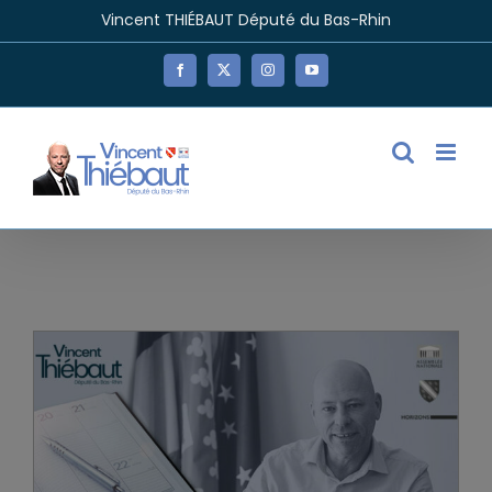
Passer
Vincent THIÉBAUT Député du Bas-Rhin
au
contenu
Facebook
X
Instagram
YouTube