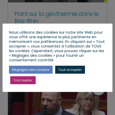
Point sur la géothermie dans le
Bas-Rhin
vendredi, 22 Mar 2024
|
La Circo 9
,
Le Travail
Nous utilisons des cookies sur notre site Web pour
parlementaire
,
Mes Actions
vous offrir une expérience la plus pertinente en
mémorisant vos préférences. En cliquant sur « Tout
accepter », vous consentez à l'utilisation de TOUS
les cookies. Cependant, vous pouvez cliquer sur les
« Réglages des cookies » pour fournir un
Lire l’article
consentement contrôlé.
Réglages des cookies
Tout accepter
Tout rejeter