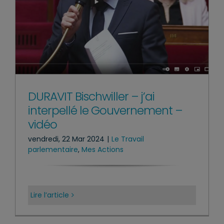
DURAVIT Bischwiller – j’ai
interpellé le Gouvernement –
vidéo
vendredi, 22 Mar 2024
|
Le Travail
parlementaire
,
Mes Actions
Lire l’article