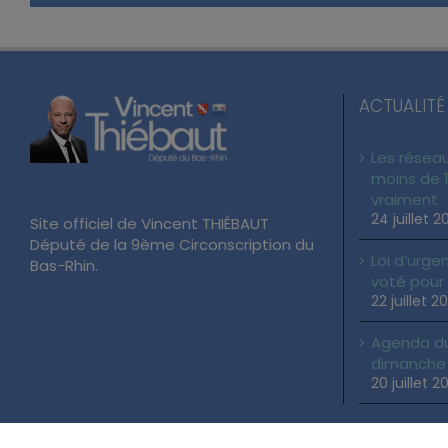
ACTUALITÉ
Les réseau
moins de 1
vraiment
24 juillet 2
Site officiel de Vincent THIÉBAUT
Député de la 9ème Circonscription du
Loi d’urgen
Bas-Rhin.
voté pour
22 juillet 2
Agenda du 
dimanche 2
20 juillet 2