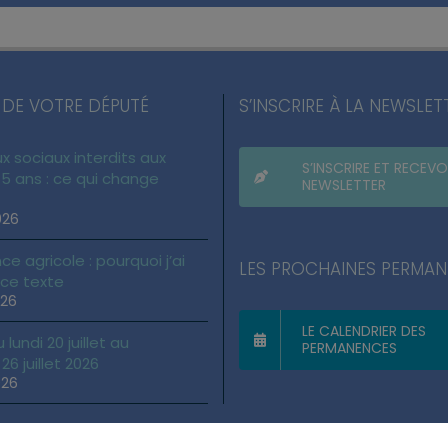
 DE VOTRE DÉPUTÉ
S’INSCRIRE À LA NEWSLET
x sociaux interdits aux
S’INSCRIRE ET RECEVO
5 ans : ce qui change
NEWSLETTER
026
ce agricole : pourquoi j’ai
LES PROCHAINES PERMA
 ce texte
026
LE CALENDRIER DES
lundi 20 juillet au
PERMANENCES
6 juillet 2026
026