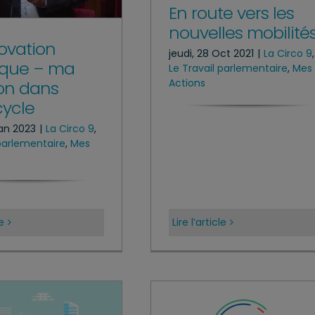
En route vers les
nouvelles mobilité
ovation
jeudi, 28 Oct 2021
|
La Circo 9
,
ique – ma
Le Travail parlementaire
,
Mes
Actions
on dans
cycle
Jan 2023
|
La Circo 9
,
 parlementaire
,
Mes
le
Lire l’article