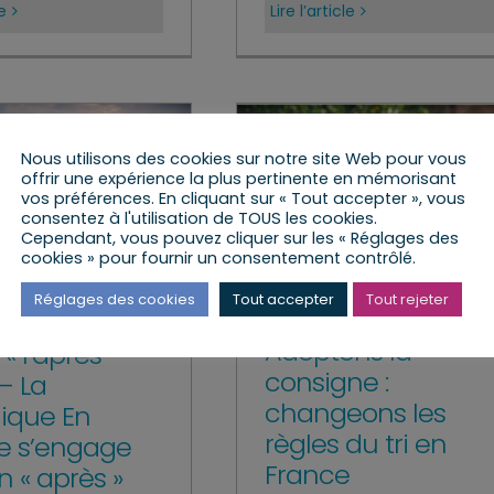
le
Lire l’article
Nous utilisons des cookies sur notre site Web pour vous
offrir une expérience la plus pertinente en mémorisant
vos préférences. En cliquant sur « Tout accepter », vous
consentez à l'utilisation de TOUS les cookies.
Cependant, vous pouvez cliquer sur les « Réglages des
cookies » pour fournir un consentement contrôlé.
Réglages des cookies
Tout accepter
Tout rejeter
Adoptons la
« l’après-
consigne :
 – La
changeons les
ique En
règles du tri en
e s’engage
France
n « après »