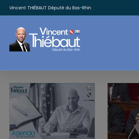
Passer
Vincent THIÉBAUT Député du Bas-Rhin
au
contenu