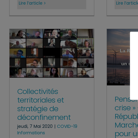
Lire l’article
Lire l’artic
Collectivités
Penser 
territoriales et
crise »
stratégie de
Républ
déconfinement
March
jeudi, 7 Mai 2020
|
COVID-19
pour u
Informations