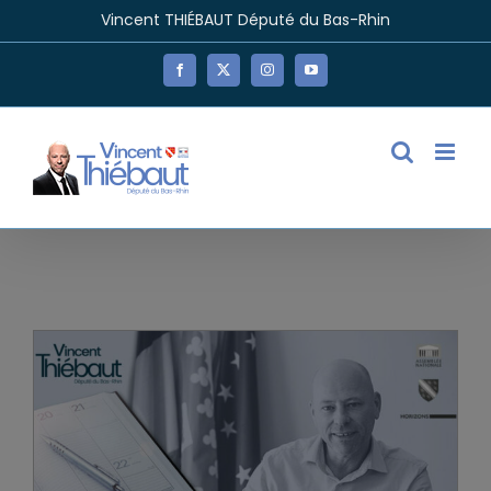
Passer
Vincent THIÉBAUT Député du Bas-Rhin
au
contenu
Facebook
X
Instagram
YouTube