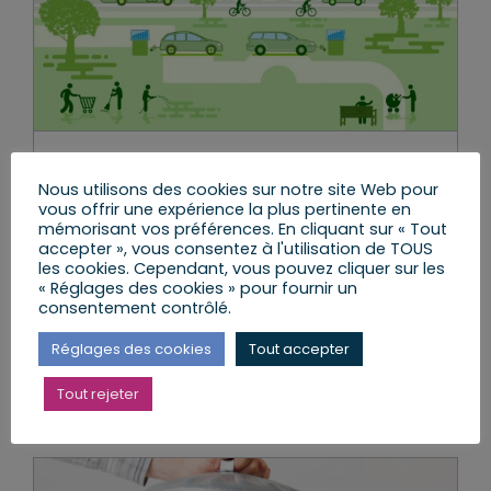
Bilan des 3 ans de notre action
Nous utilisons des cookies sur notre site Web pour
pour la transition écologique
vous offrir une expérience la plus pertinente en
mémorisant vos préférences. En cliquant sur « Tout
mercredi, 8 Juil 2020
|
Le Travail parlementaire
,
accepter », vous consentez à l'utilisation de TOUS
Les Réformes et les Lois
les cookies. Cependant, vous pouvez cliquer sur les
« Réglages des cookies » pour fournir un
consentement contrôlé.
Réglages des cookies
Tout accepter
Lire l’article
Tout rejeter