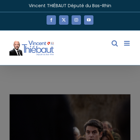
Passer
Vincent THIÉBAUT Député du Bas-Rhin
au
contenu
Facebook
X
Instagram
YouTube