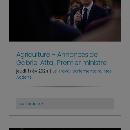
Agriculture – Annonces de
Gabriel Attal, Premier ministre
jeudi, 1 Fév 2024
|
Le Travail parlementaire
,
Mes
Actions
Lire l’article