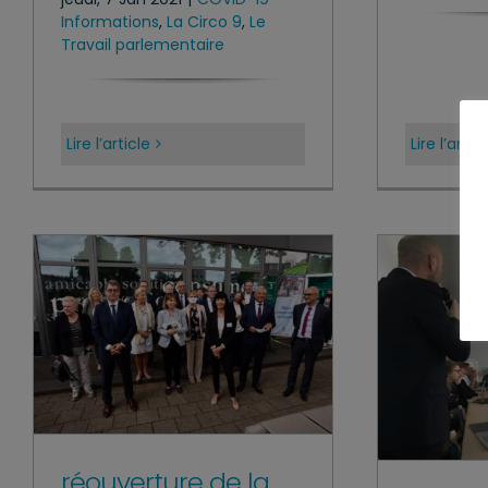
Informations
,
La Circo 9
,
Le
Travail parlementaire
Lire l’article
Lire l’artic
réouverture de la