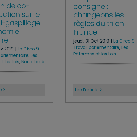
n de co-
consigne :
ction sur le
changeons les
ti-gaspillage
règles du tri en
nomie
France
ire
jeudi, 31 Oct 2019
|
La Circo 9
,
Travail parlementaire
,
Les
ov 2019
|
La Circo 9
,
Réformes et les Lois
 parlementaire
,
Les
t les Lois
,
Non classé
le
Lire l’article