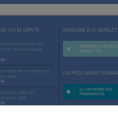
 DE VOTRE DÉPUTÉ
S’INSCRIRE À LA NEWSLET
x sociaux interdits aux
S’INSCRIRE ET RECEVO
5 ans : ce qui change
NEWSLETTER
026
ce agricole : pourquoi j’ai
LES PROCHAINES PERMA
 ce texte
026
LE CALENDRIER DES
lundi 20 juillet au
PERMANENCES
6 juillet 2026
026