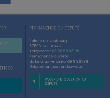
TER
PERMANENCE DU DÉPUTÉ
1 place de Neubourg
IR LA
67500 HAGUENAU
Téléphone :
03 90 59 38 05
Permanence ouverte
du lundi au vendredi
de 9h à 17h
Uniquement sur rendez-vous
NENCES
POSER UNE QUESTION AU
DÉPUTÉ