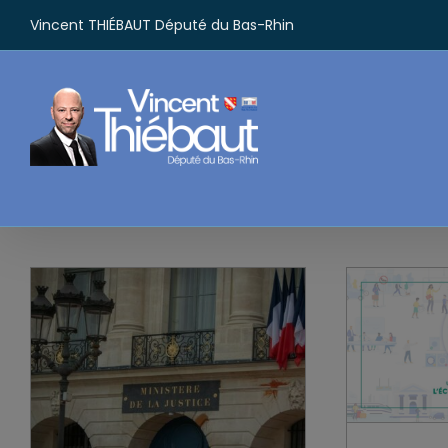
Passer
Vincent THIÉBAUT Député du Bas-Rhin
au
contenu