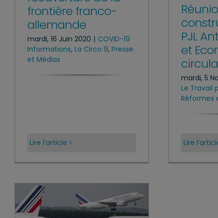
Réunio
frontière franco-
constru
allemande
PJL An
mardi, 16 Juin 2020
|
COVID-19
et Eco
Informations
,
La Circo 9
,
Presse
et Médias
circula
mardi, 5 N
Le Travail
Réformes e
Lire l’article
Lire l’artic