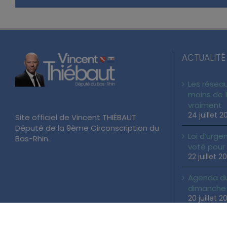
ACTUALITÉ
Les réseau
moins de 1
vraiment
24 juillet 2
Site officiel de Vincent THIÉBAUT
Député de la 9ème Circonscription du
Loi d’urgen
Bas-Rhin.
voté pour
22 juillet 2
Agenda du 
dimanche 2
20 juillet 2