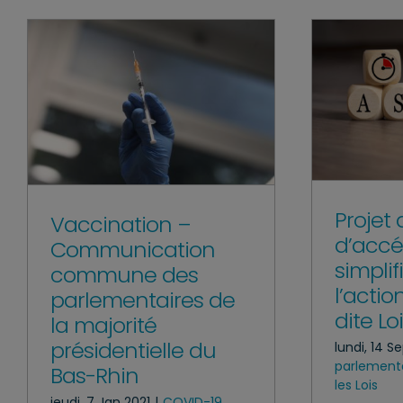
Projet 
Vaccination –
d’accé
Communication
simplif
commune des
l’acti
parlementaires de
dite Lo
la majorité
présidentielle du
lundi, 14 S
parlement
Bas-Rhin
les Lois
jeudi, 7 Jan 2021
|
COVID-19