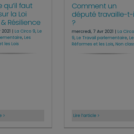
 qu’il faut
Comment un
sur la Loi
député travaille-t-i
 & Résilience
?
r 2021
|
La Circo 9
,
Le
mercredi, 7 Avr 2021
|
La Circ
rlementaire
,
Les
9
,
Le Travail parlementaire
,
Le
t les Lois
Réformes et les Lois
,
Non clas
le
Lire l’article