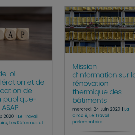
Mission
de loi
d’Information sur l
lération et de
rénovation
ication de
thermique des
on publique-
bâtiments
i ASAP
mercredi, 24 Juin 2020
|
La
Circo 9
,
Le Travail
ep 2020
|
Le Travail
parlementaire
aire
,
Les Réformes et