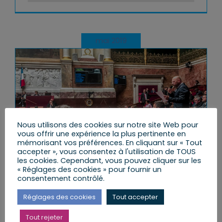
mai 2019
Nous utilisons des cookies sur notre site Web pour
vous offrir une expérience la plus pertinente en
mémorisant vos préférences. En cliquant sur « Tout
accepter », vous consentez à l'utilisation de TOUS
les cookies. Cependant, vous pouvez cliquer sur les
Question au gouvernement sur
« Réglages des cookies » pour fournir un
consentement contrôlé.
le financement de la Banque
européenne du climat.
Réglages des cookies
Tout accepter
Par
VT@2017
|
mercredi, 22 Mai
Tout rejeter