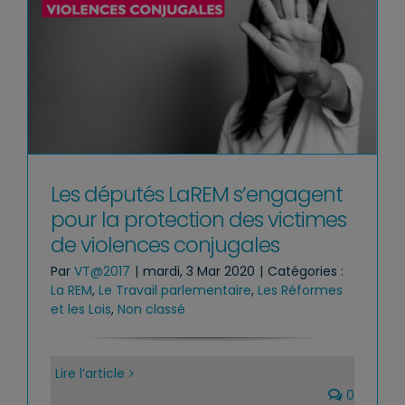
Les députés LaREM s’engagent
pour la protection des victimes
de violences conjugales
Par
VT@2017
|
mardi, 3 Mar 2020
|
Catégories :
La REM
,
Le Travail parlementaire
,
Les Réformes
et les Lois
,
Non classé
Lire l’article
0