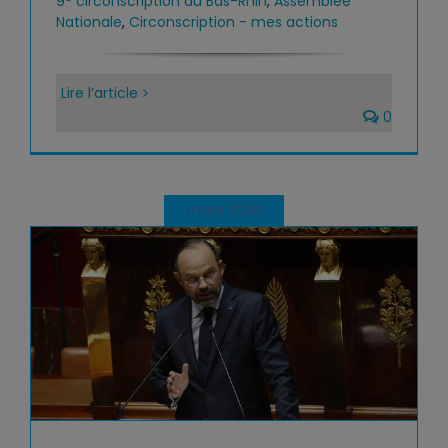
9° circonscription du Bas-Rhin
,
Assemblée
Nationale
,
Circonscription - mes actions
Lire l’article
0
mars 2020