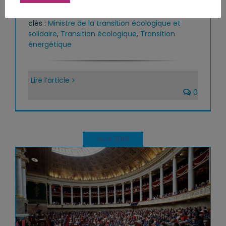
2019
|
Catégories :
La REM
,
Le Travail
parlementaire
,
Les Réformes et les Lois
|
Mots-
clés :
Ministre de la transition écologique et
solidaire
,
Transition écologique
,
Transition
énergétique
Lire l’article
0
avril 2019