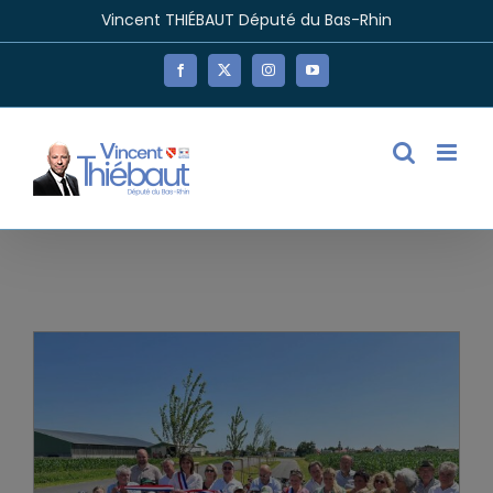
Passer
Vincent THIÉBAUT Député du Bas-Rhin
au
contenu
Facebook
X
Instagram
YouTube