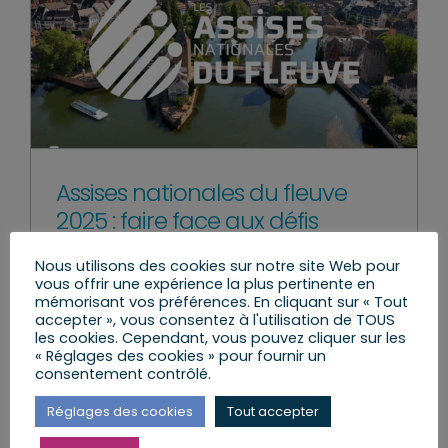
Assises nationales du fleuve
2025 : faire face aux défis
mercredi, 4 Juin 2025
|
La Circo 9
,
Le Travail
Nous utilisons des cookies sur notre site Web pour
parlementaire
,
Les Réformes et les Lois
,
Mes
vous offrir une expérience la plus pertinente en
Actions
mémorisant vos préférences. En cliquant sur « Tout
accepter », vous consentez à l'utilisation de TOUS
les cookies. Cependant, vous pouvez cliquer sur les
« Réglages des cookies » pour fournir un
consentement contrôlé.
Lire l’article
Réglages des cookies
Tout accepter