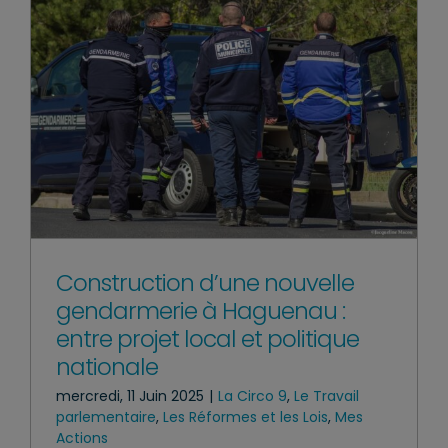
Construction d’une nouvelle
gendarmerie à Haguenau :
entre projet local et politique
nationale
mercredi, 11 Juin 2025
|
La Circo 9
,
Le Travail
parlementaire
,
Les Réformes et les Lois
,
Mes
Actions