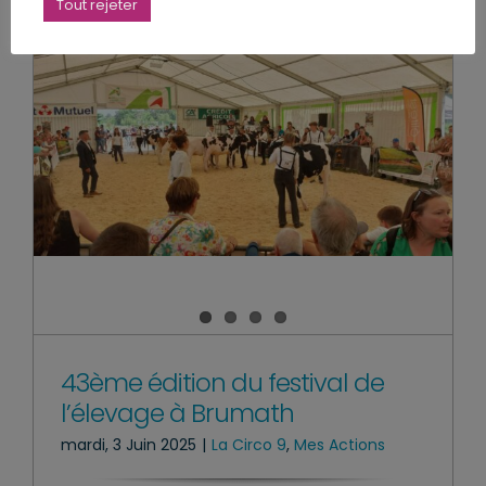
Tout rejeter
43ème édition du festival de
l’élevage à Brumath
mardi, 3 Juin 2025
|
La Circo 9
,
Mes Actions