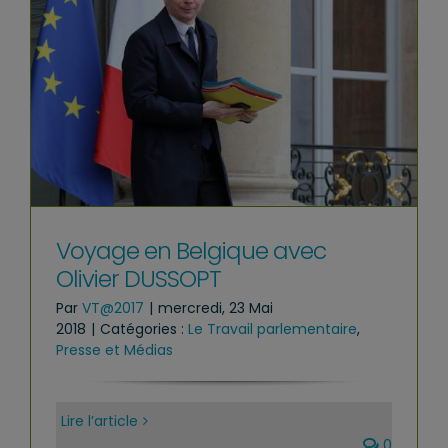
Voyage en Belgique avec
Olivier DUSSOPT
Par
VT@2017
|
mercredi, 23 Mai
2018
|
Catégories :
Le Travail parlementaire
,
Presse et Médias
Lire l’article
0