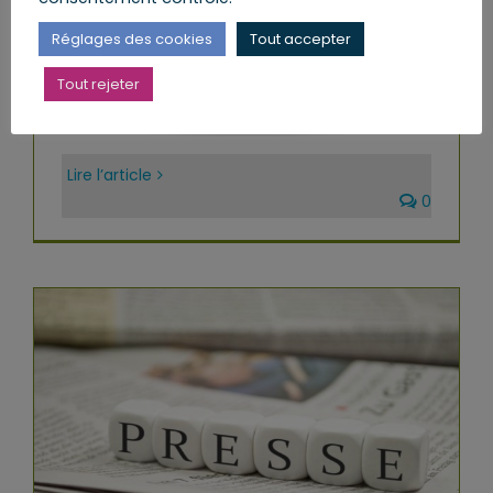
Par
VT@2017
|
mercredi, 29 Août
Réglages des cookies
Tout accepter
2018
|
Catégories :
Le Travail parlementaire
,
Les
Réformes et les Lois
,
Presse et Médias
|
Mots-
Tout rejeter
clés :
Ministère de la transition écologique
Lire l’article
0